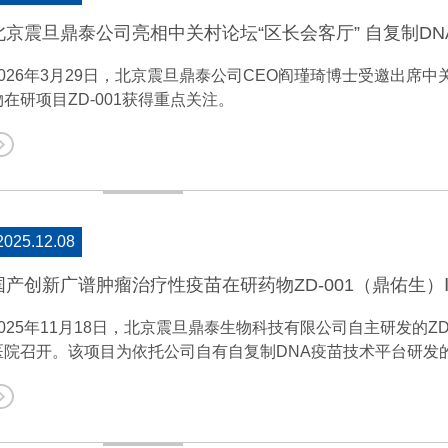
北京震旦鼎泰公司亮相中关村论坛“区长会客厅” 自复制D
2026年3月29日，北京震旦鼎泰公司CEO阎瑾琦博士受邀出席
物在研项目ZD-001获得重点关注。
2025.12.08
2025年11月18日，北京震旦鼎泰生物科技有限公司自主研发的Z
医院召开。该项目为依托公司自有自复制DNA疫苗技术平台研发
与肉瘤内科启动。核心目标为评估药物安全性和耐受性，并初步探索
试者完成知情同意书签署，并于12月4日完成了第一例受试者的