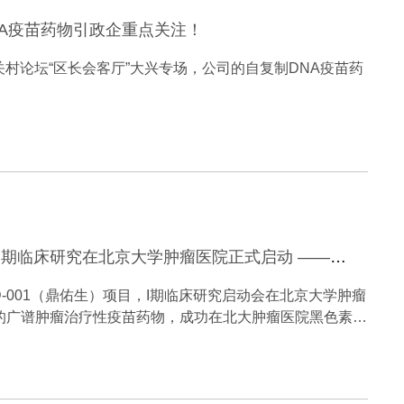
NA疫苗药物引政企重点关注！
中关村论坛“区长会客厅”大兴专场，公司的自复制DNA疫苗药
国产创新广谱肿瘤治疗性疫苗在研药物ZD-001（鼎佑生）Ⅰ期临床研究在北京大学肿瘤医院正式启动 ——四方聚力共启新征程，自主创新自复制DNA疫苗技术挑战肿瘤治疗难题
D-001（鼎佑生）项目，I期临床研究启动会在北京大学肿瘤
的广谱肿瘤治疗性疫苗药物，成功在北大肿瘤医院黑色素瘤
该药物的有效性，启动会后于2025年11月20日首名受
抗癌疫苗药物注射，为后续研发提供临床数据支撑。