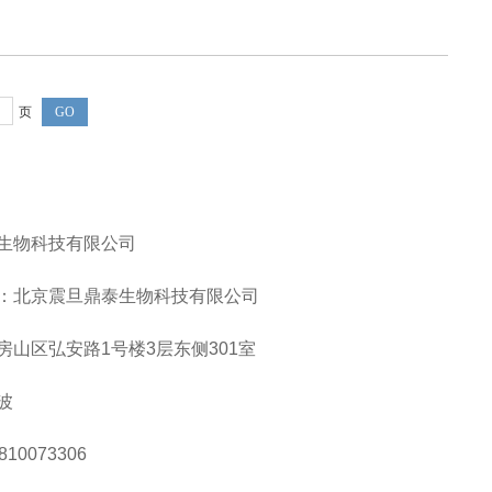
页
GO
生物科技有限公司
：北京震旦鼎泰生物科技有限公司
房山区弘安路1号楼3层东侧301室
波
10073306